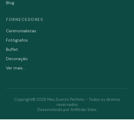
Blog
FORNECEDORES
Cerimonialistas
Fotógrafos
Buffet
Decoração
Ver mais...
Copyright© 2026 Meu Evento Perfeito – Todos os direitos
reservados
Desenvolvido por Anfitrião Sites