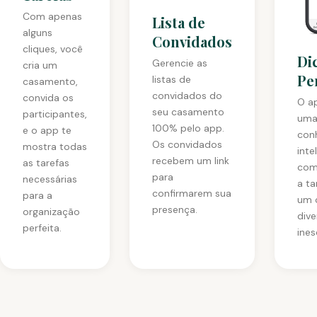
Com apenas
Lista de
alguns
Convidados
cliques, você
Di
Gerencie as
cria um
Pe
listas de
casamento,
convidados do
convida os
O a
seu casamento
participantes,
uma
100% pelo app.
e o app te
con
Os convidados
mostra todas
inte
recebem um link
as tarefas
com
para
necessárias
a ta
confirmarem sua
para a
um 
presença.
organização
dive
perfeita.
ines