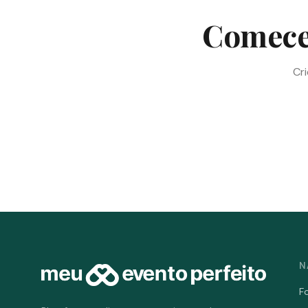
Comece 
Cri
N
F