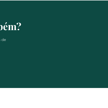
mbém?
s de