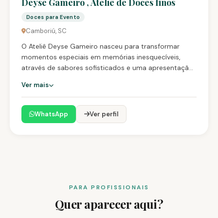
Deyse Gameiro , Ateliê de Doces finos
Doces para Evento
Camboriú, SC
O Ateliê Deyse Gameiro nasceu para transformar
momentos especiais em memórias inesquecíveis,
através de sabores sofisticados e uma apresentação
que encanta os olhos e o coração. Especializados em
Ver mais
doces finos, bolos e bem-casados, cada criação é
pensada para levar elegância, exclusividade e
delicadeza à sua celebração. Nosso compromisso é
WhatsApp
Ver perfil
oferecer muito mais do que doces: criamos
experiências que unem beleza, sabor e emoção.
Trabalhamos com ingredientes selecionados e
acabamento artesanal, resultando em produções
únicas, feitas sob medida para cada cliente.
PARA PROFISSIONAIS
Quer aparecer aqui?