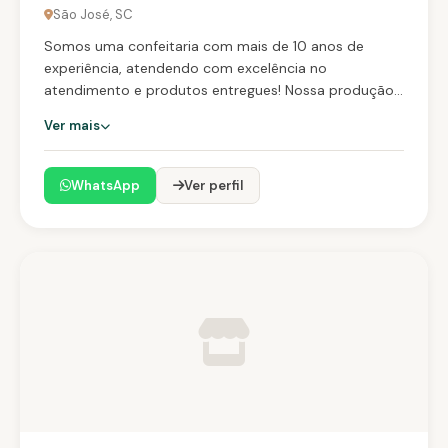
São José, SC
Somos uma confeitaria com mais de 10 anos de
experiência, atendendo com excelência no
atendimento e produtos entregues! Nossa produção
é artesanal, e priorizamos ingredientes de extrema
Ver mais
qualidade, selecionados, para que possamos sempre
entregar o melhor resultado final! Trabalhamos com
bolos confeitados, doces tradicionais e finos, e
WhatsApp
Ver perfil
também oferecemos um carrinho de sobremesa com
serviço durante o evento! Uma experiência única, que
os convidados amam e faz muito sucesso! Seu
evento merece doces com um sabor incrível, além da
apresentação impecável, e estamos aqui pra lhe
proporcionar essa experiência única, como sempre
fazemos a tantos anos!