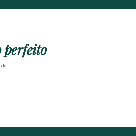
 perfeito
e de