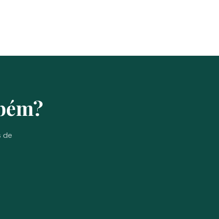
mbém?
s de