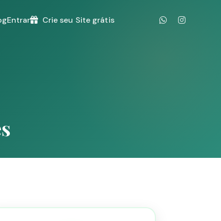
og
Entrar
Crie seu Site grátis
es