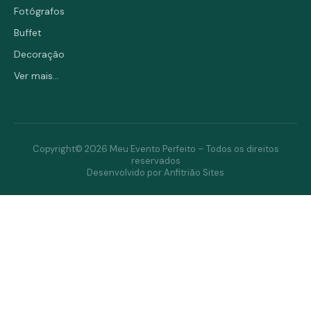
Fotógrafos
Buffet
Decoração
Ver mais...
Copyright© 2026 Meu Evento Perfeito – Todos os direitos
reservados
Desenvolvido por Anfitrião Sites