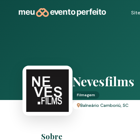
Sit
Nevesfilms
Filmagem
Balneário Camboriú, SC
Sobre