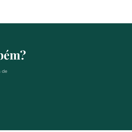
mbém?
s de