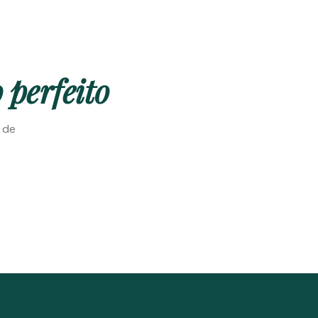
 perfeito
e de