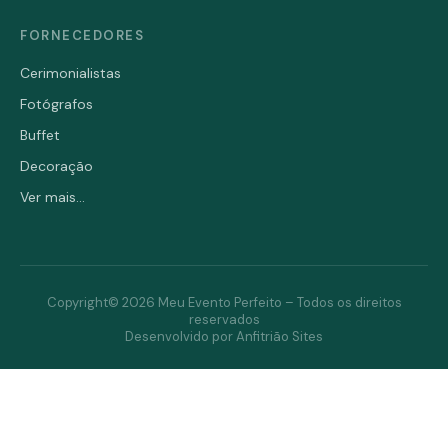
FORNECEDORES
Cerimonialistas
Fotógrafos
Buffet
Decoração
Ver mais...
Copyright© 2026 Meu Evento Perfeito – Todos os direitos
reservados
Desenvolvido por Anfitrião Sites