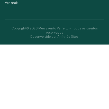
Ver mais...
Copyright© 2026 Meu Evento Perfeito – Todos os direitos
reservados
Desenvolvido por Anfitrião Sites