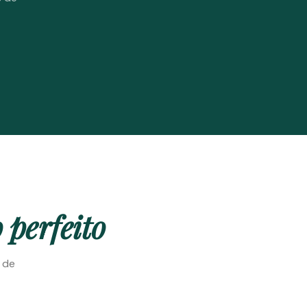
 perfeito
e de