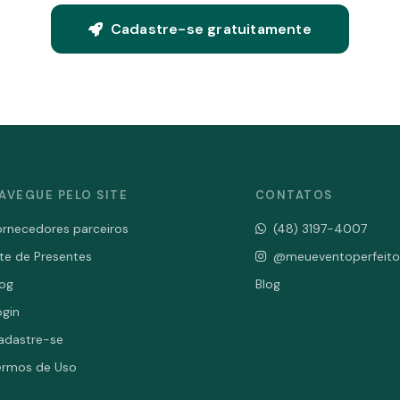
Cadastre-se gratuitamente
AVEGUE PELO SITE
CONTATOS
ornecedores parceiros
(48) 3197-4007
ite de Presentes
@meueventoperfeito
log
Blog
ogin
adastre-se
ermos de Uso