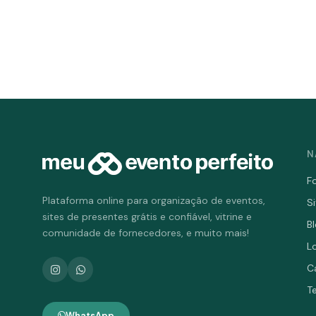
N
F
Plataforma online para organização de eventos,
S
sites de presentes grátis e confiável, vitrine e
B
comunidade de fornecedores, e muito mais!
L
C
T
WhatsApp