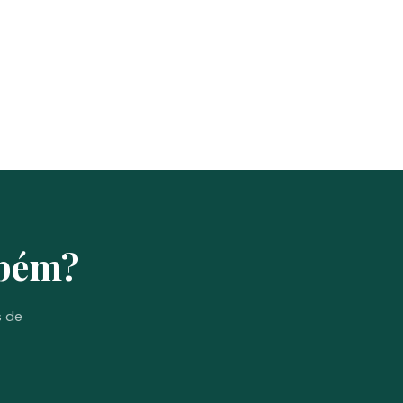
mbém?
s de