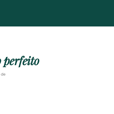
 perfeito
e de