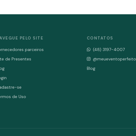
AVEGUE PELO SITE
CONTATOS
ornecedores parceiros
(48) 3197-4007
ite de Presentes
@meueventoperfeito
log
Blog
ogin
adastre-se
ermos de Uso