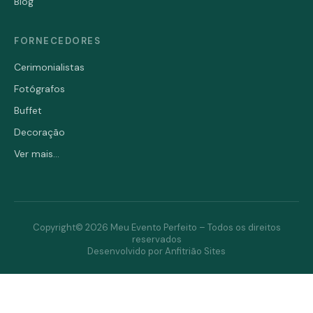
Blog
FORNECEDORES
Cerimonialistas
Fotógrafos
Buffet
Decoração
Ver mais...
Copyright© 2026 Meu Evento Perfeito – Todos os direitos
reservados
Desenvolvido por Anfitrião Sites