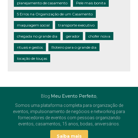
planejamento de casamento
Pele mais bonita
5 Erros na Organização de um Casamento
maquiagem social
transporte executivo
chegada no grande dia
gerador
chofer noiva
rituais e gestos
Roteiro para o grande dia
locação de louças
Meu Evento Perfeito
Blog
,
Somos uma plataforma completa para organização de
eventos, impulsionamento de negócios e networking para
fornecedores de eventos com pessoas organizando
eventos, casamentos, 15 anos, bodas, aniversários.
Saiba mais