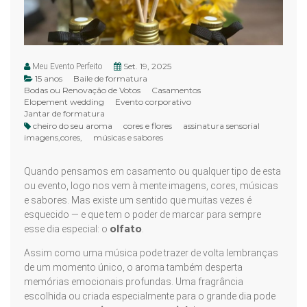
Set. 19, 2025
Meu Evento Perfeito
15 anos
Baile de formatura
Bodas ou Renovação de Votos
Casamentos
Elopement wedding
Evento corporativo
Jantar de formatura
cheiro do seu aroma
cores e flores
assinatura sensorial
imagens,cores,
músicas e sabores
Quando pensamos em casamento ou qualquer tipo de esta
ou evento, logo nos vem à mente imagens, cores, músicas
e sabores. Mas existe um sentido que muitas vezes é
esquecido — e que tem o poder de marcar para sempre
olfato
esse dia especial: o
.
Assim como uma música pode trazer de volta lembranças
de um momento único, o aroma também desperta
memórias emocionais profundas. Uma fragrância
escolhida ou criada especialmente para o grande dia pode