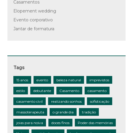
Casamentos
Elopement wedding
Evento corporativo
Jantar de formatura
Tags
15 anos
evento
beleza natural
imprevistos
estilo
debutante
Casamento
casamento
casamento civil
realizando sonhos
sofisticação
massoterapeuta
o grande dia
tradição
joias para noiva
doces finos
Poder das memórias