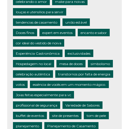
celebrando o amor
make para noivas
louças e utensílios para servir
tendencias de casamento
união estável
Doces finos
expert em eventos
encanto e sabor
cor ideal do vestido de noiva
Experiência Gastronômica
exclusividades
Hospedagem no local
mesa de doces
simbolismo
celebração autêntica
transtornos por falta de energia
votos
essência de vocês em um momento mágico.
Joias feitas especialmente para vc
profissional de segurança
Variedade de Sabores
buffet de eventos
site de presentes
tom de pele
planejamento
Planejamento de Casamento