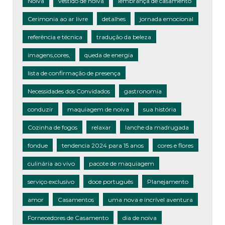
Noiva
vestido de noiva
lembrança de casamento
Cerimonia ao ar livre
detalhes
jornada emocional
referência e técnica
tradução da beleza
imagens,cores,
queda de energia
lista de confirmação de presença
Necessidades dos Convidados
gastronomia
conduzir
maquiagem de noiva
sua história
Cozinha de fogos
relaxar
lanche da madrugada
fondue
tendencia 2024 para 15 anos
cores e flores
culinária ao vivo
pacote de maquiagem
serviço exclusivo
doce português
Planejamento
amor
Casamentos
uma nova e incrível aventura
Fornecedores de Casamento
dia de noiva