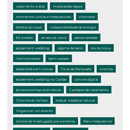
casamento a dois
implicações legais
momentos únicos e inesquecíveis
chocolate
direitos do casal
indisponibilidade de energia
Kit toalete
atraso da noiva
personalidade
elopement wedding
regime de bens
dia da noiva
Cerimonialista
bem-casado
especialista em noivas
Dicas de Banquete
Aromas
elopement wedding no Caribe
convite digital
lembrancinhas aromáticas
Cardápio de casamento
Charme do campo
realçar a beleza natural
Organizar um evento
lanche da madrugada para eventos
festa inesquecível