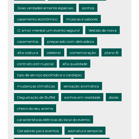
Joias verdadeiramente especiais
sonhos
casamento econômico
músicas e sabores
O amor merece um evento seguro!
Vestido de noiva
casamentos
preparado com delicadeza
alta costura
celebrar
comemoração
plano B
contrato pré nupcial
alta qualidade
tipo de serviço escolhido e o cardápio
mudanças climáticas
sensação aromática
Degustação de Buffet
sonhos em realidade
doces
cheiro do seu aroma
características elétricas do local do evento
Geradores para eventos
assinatura sensorial