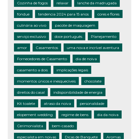
Cozinha de fogos
relaxar
lanche da madrugada
fondue
tendencia 2024 para 15 anos
cores e flores
culinária ao vivo
pacote de maquiagem
serviço exclusivo
doce português
Planejamento
amor
Casamentos
uma nova e incrível aventura
Fornecedores de Casamento
dia de noiva
casamento a dois
implicações legais
momentos únicos e inesquecíveis
chocolate
direitos do casal
indisponibilidade de energia
Kit toalete
atraso da noiva
personalidade
elopement wedding
regime de bens
dia da noiva
Cerimonialista
bem-casado
especialista em noivas
Dicas de Banquete
Aromas