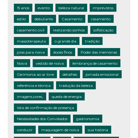
15 anos
evento
beleza natural
imprevistos
estilo
debutante
Casamento
casamento
casamento civil
realizando sonhos
sofisticação
massoterapeuta
o grande dia
tradição
joias para noiva
doces finos
Poder das memórias
Noiva
vestido de noiva
lembrança de casamento
Cerimonia ao ar livre
detalhes
jornada emocional
referência e técnica
tradução da beleza
imagens,cores,
queda de energia
lista de confirmação de presença
Necessidades dos Convidados
gastronomia
conduzir
maquiagem de noiva
sua história