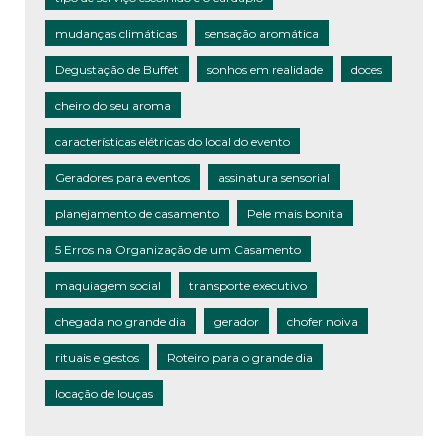
mudanças climáticas
sensação aromática
Degustação de Buffet
sonhos em realidade
doces
cheiro do seu aroma
características elétricas do local do evento
Geradores para eventos
assinatura sensorial
planejamento de casamento
Pele mais bonita
5 Erros na Organização de um Casamento
maquiagem social
transporte executivo
chegada no grande dia
gerador
chofer noiva
rituais e gestos
Roteiro para o grande dia
locação de louças