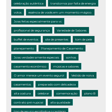
celebração autêntica
transtornos por falta de energia
votos
essência de vocês em um momento mágico.
Joias feitas especialmente para vc
profissional de segurança
Variedade de Sabores
buffet de eventos
site de presentes
tom de pele
planejamento
Planejamento de Casamento
Joias verdadeiramente especiais
sonhos
casamento econômico
músicas e sabores
O amor merece um evento seguro!
Vestido de noiva
casamentos
preparado com delicadeza
alta costura
celebrar
comemoração
plano B
contrato pré nupcial
alta qualidade
tipo de serviço escolhido e o cardápio