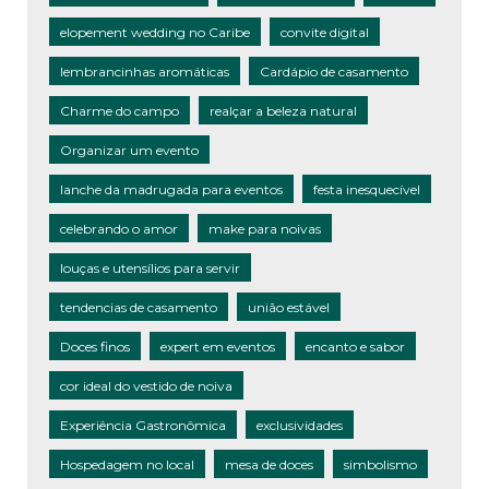
elopement wedding no Caribe
convite digital
lembrancinhas aromáticas
Cardápio de casamento
Charme do campo
realçar a beleza natural
Organizar um evento
lanche da madrugada para eventos
festa inesquecível
celebrando o amor
make para noivas
louças e utensílios para servir
tendencias de casamento
união estável
Doces finos
expert em eventos
encanto e sabor
cor ideal do vestido de noiva
Experiência Gastronômica
exclusividades
Hospedagem no local
mesa de doces
simbolismo