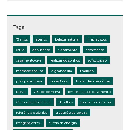
Tags
15 anos
evento
beleza natural
imprevistos
estilo
debutante
Casamento
casamento
casamento civil
realizando sonhos
sofisticação
massoterapeuta
o grande dia
tradição
joias para noiva
doces finos
Poder das memórias
Noiva
vestido de noiva
lembrança de casamento
Cerimonia ao ar livre
detalhes
jornada emocional
referência e técnica
tradução da beleza
imagens,cores,
queda de energia