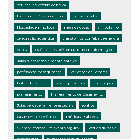
cor ideal do vestido de noiva
Experiência Gastronômica
exclusividades
Hospedagem no local
mesa de doces
simbolismo
celebração autêntica
transtornos por falta de energia
votos
essência de vocês em um momento mágico.
Joias feitas especialmente para vc
profissional de segurança
Variedade de Sabores
buffet de eventos
site de presentes
tom de pele
planejamento
Planejamento de Casamento
Joias verdadeiramente especiais
sonhos
casamento econômico
músicas e sabores
O amor merece um evento seguro!
Vestido de noiva
casamentos
preparado com delicadeza