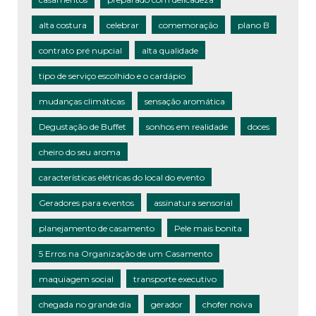
alta costura
celebrar
comemoração
plano B
contrato pré nupcial
alta qualidade
tipo de serviço escolhido e o cardápio
mudanças climáticas
sensação aromática
Degustação de Buffet
sonhos em realidade
doces
cheiro do seu aroma
características elétricas do local do evento
Geradores para eventos
assinatura sensorial
planejamento de casamento
Pele mais bonita
5 Erros na Organização de um Casamento
maquiagem social
transporte executivo
chegada no grande dia
gerador
chofer noiva