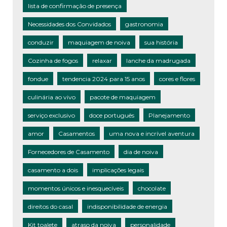
lista de confirmação de presença
Necessidades dos Convidados
gastronomia
conduzir
maquiagem de noiva
sua história
Cozinha de fogos
relaxar
lanche da madrugada
fondue
tendencia 2024 para 15 anos
cores e flores
culinária ao vivo
pacote de maquiagem
serviço exclusivo
doce português
Planejamento
amor
Casamentos
uma nova e incrível aventura
Fornecedores de Casamento
dia de noiva
casamento a dois
implicações legais
momentos únicos e inesquecíveis
chocolate
direitos do casal
indisponibilidade de energia
Kit toalete
atraso da noiva
personalidade