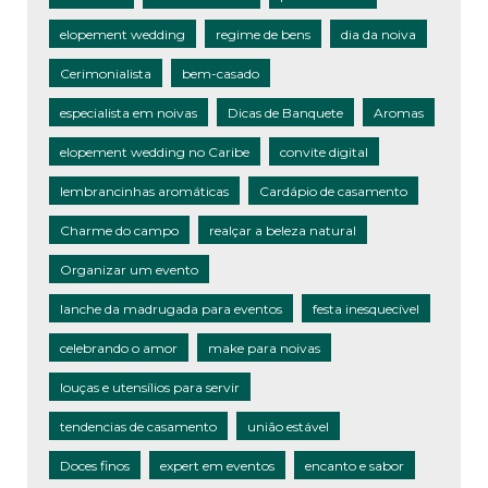
elopement wedding
regime de bens
dia da noiva
Cerimonialista
bem-casado
especialista em noivas
Dicas de Banquete
Aromas
elopement wedding no Caribe
convite digital
lembrancinhas aromáticas
Cardápio de casamento
Charme do campo
realçar a beleza natural
Organizar um evento
lanche da madrugada para eventos
festa inesquecível
celebrando o amor
make para noivas
louças e utensílios para servir
tendencias de casamento
união estável
Doces finos
expert em eventos
encanto e sabor