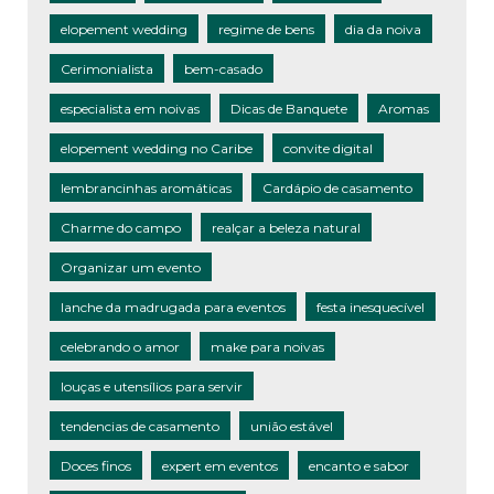
elopement wedding
regime de bens
dia da noiva
Cerimonialista
bem-casado
especialista em noivas
Dicas de Banquete
Aromas
elopement wedding no Caribe
convite digital
lembrancinhas aromáticas
Cardápio de casamento
Charme do campo
realçar a beleza natural
Organizar um evento
lanche da madrugada para eventos
festa inesquecível
celebrando o amor
make para noivas
louças e utensílios para servir
tendencias de casamento
união estável
Doces finos
expert em eventos
encanto e sabor