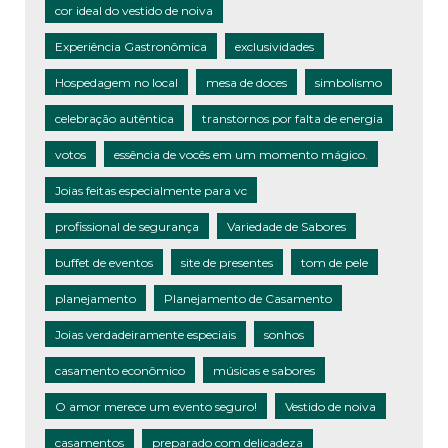
cor ideal do vestido de noiva
Experiência Gastronômica
exclusividades
Hospedagem no local
mesa de doces
simbolismo
celebração autêntica
transtornos por falta de energia
votos
essência de vocês em um momento mágico.
Joias feitas especialmente para vc
profissional de segurança
Variedade de Sabores
buffet de eventos
site de presentes
tom de pele
planejamento
Planejamento de Casamento
Joias verdadeiramente especiais
sonhos
casamento econômico
músicas e sabores
O amor merece um evento seguro!
Vestido de noiva
casamentos
preparado com delicadeza