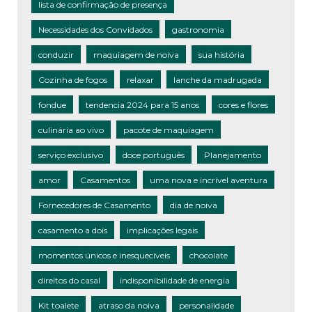
lista de confirmação de presença
Necessidades dos Convidados
gastronomia
conduzir
maquiagem de noiva
sua história
Cozinha de fogos
relaxar
lanche da madrugada
fondue
tendencia 2024 para 15 anos
cores e flores
culinária ao vivo
pacote de maquiagem
serviço exclusivo
doce português
Planejamento
amor
Casamentos
uma nova e incrível aventura
Fornecedores de Casamento
dia de noiva
casamento a dois
implicações legais
momentos únicos e inesquecíveis
chocolate
direitos do casal
indisponibilidade de energia
Kit toalete
atraso da noiva
personalidade