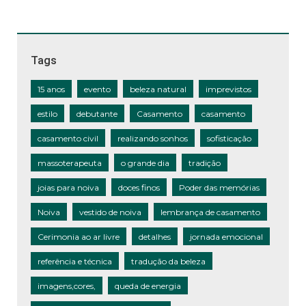
Tags
15 anos
evento
beleza natural
imprevistos
estilo
debutante
Casamento
casamento
casamento civil
realizando sonhos
sofisticação
massoterapeuta
o grande dia
tradição
joias para noiva
doces finos
Poder das memórias
Noiva
vestido de noiva
lembrança de casamento
Cerimonia ao ar livre
detalhes
jornada emocional
referência e técnica
tradução da beleza
imagens,cores,
queda de energia