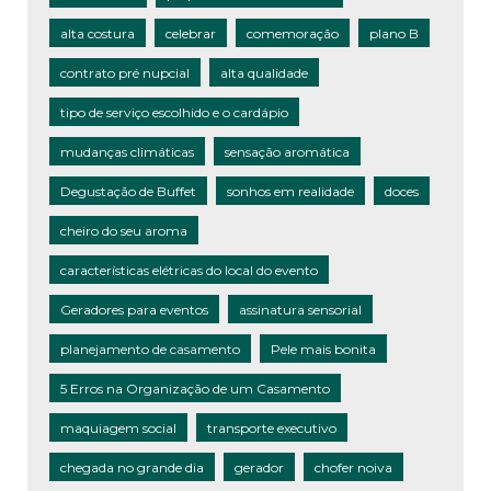
alta costura
celebrar
comemoração
plano B
contrato pré nupcial
alta qualidade
tipo de serviço escolhido e o cardápio
mudanças climáticas
sensação aromática
Degustação de Buffet
sonhos em realidade
doces
cheiro do seu aroma
características elétricas do local do evento
Geradores para eventos
assinatura sensorial
planejamento de casamento
Pele mais bonita
5 Erros na Organização de um Casamento
maquiagem social
transporte executivo
chegada no grande dia
gerador
chofer noiva