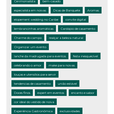
Cerimonialista
bem-casado
especialista em noivas
Dicas de Banquete
Aromas
elopement wedding no Caribe
convite digital
lembrancinhas aromáticas
Cardápio de casamento
Charme do campo
realçar a beleza natural
Organizar um evento
lanche da madrugada para eventos
festa inesquecível
celebrando o amor
make para noivas
louças e utensílios para servir
tendencias de casamento
união estável
Doces finos
expert em eventos
encanto e sabor
cor ideal do vestido de noiva
Experiência Gastronômica
exclusividades