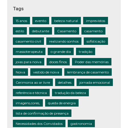
Tags
15 anos
evento
beleza natural
imprevistos
estilo
debutante
Casamento
casamento
casamento civil
realizando sonhos
sofisticação
massoterapeuta
o grande dia
tradição
joias para noiva
doces finos
Poder das memórias
Noiva
vestido de noiva
lembrança de casamento
Cerimonia ao ar livre
detalhes
jornada emocional
referência e técnica
tradução da beleza
imagens,cores,
queda de energia
lista de confirmação de presença
Necessidades dos Convidados
gastronomia