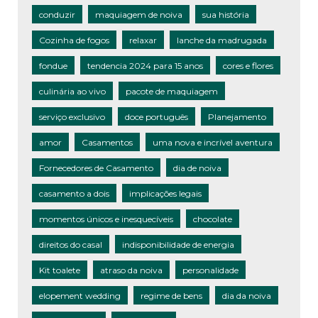
conduzir
maquiagem de noiva
sua história
Cozinha de fogos
relaxar
lanche da madrugada
fondue
tendencia 2024 para 15 anos
cores e flores
culinária ao vivo
pacote de maquiagem
serviço exclusivo
doce português
Planejamento
amor
Casamentos
uma nova e incrível aventura
Fornecedores de Casamento
dia de noiva
casamento a dois
implicações legais
momentos únicos e inesquecíveis
chocolate
direitos do casal
indisponibilidade de energia
Kit toalete
atraso da noiva
personalidade
elopement wedding
regime de bens
dia da noiva