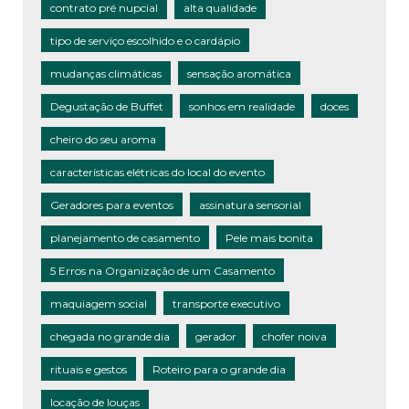
contrato pré nupcial
alta qualidade
tipo de serviço escolhido e o cardápio
mudanças climáticas
sensação aromática
Degustação de Buffet
sonhos em realidade
doces
cheiro do seu aroma
características elétricas do local do evento
Geradores para eventos
assinatura sensorial
planejamento de casamento
Pele mais bonita
5 Erros na Organização de um Casamento
maquiagem social
transporte executivo
chegada no grande dia
gerador
chofer noiva
rituais e gestos
Roteiro para o grande dia
locação de louças