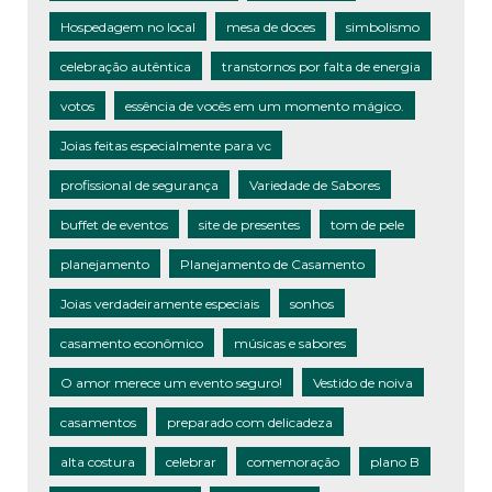
Hospedagem no local
mesa de doces
simbolismo
celebração autêntica
transtornos por falta de energia
votos
essência de vocês em um momento mágico.
Joias feitas especialmente para vc
profissional de segurança
Variedade de Sabores
buffet de eventos
site de presentes
tom de pele
planejamento
Planejamento de Casamento
Joias verdadeiramente especiais
sonhos
casamento econômico
músicas e sabores
O amor merece um evento seguro!
Vestido de noiva
casamentos
preparado com delicadeza
alta costura
celebrar
comemoração
plano B