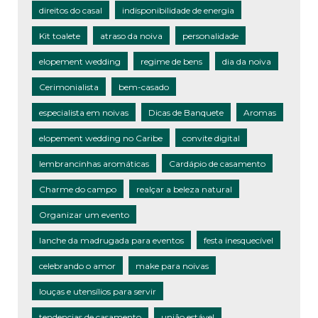
direitos do casal
indisponibilidade de energia
Kit toalete
atraso da noiva
personalidade
elopement wedding
regime de bens
dia da noiva
Cerimonialista
bem-casado
especialista em noivas
Dicas de Banquete
Aromas
elopement wedding no Caribe
convite digital
lembrancinhas aromáticas
Cardápio de casamento
Charme do campo
realçar a beleza natural
Organizar um evento
lanche da madrugada para eventos
festa inesquecível
celebrando o amor
make para noivas
louças e utensílios para servir
tendencias de casamento
união estável