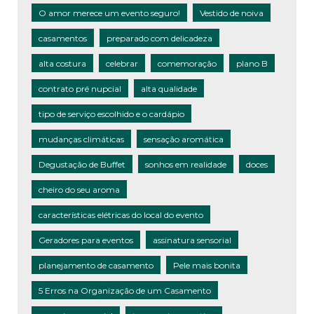
O amor merece um evento seguro!
Vestido de noiva
casamentos
preparado com delicadeza
alta costura
celebrar
comemoração
plano B
contrato pré nupcial
alta qualidade
tipo de serviço escolhido e o cardápio
mudanças climáticas
sensação aromática
Degustação de Buffet
sonhos em realidade
doces
cheiro do seu aroma
características elétricas do local do evento
Geradores para eventos
assinatura sensorial
planejamento de casamento
Pele mais bonita
5 Erros na Organização de um Casamento