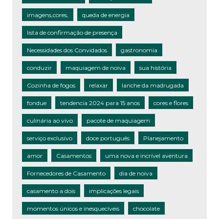
imagens,cores,
queda de energia
lista de confirmação de presença
Necessidades dos Convidados
gastronomia
conduzir
maquiagem de noiva
sua história
Cozinha de fogos
relaxar
lanche da madrugada
fondue
tendencia 2024 para 15 anos
cores e flores
culinária ao vivo
pacote de maquiagem
serviço exclusivo
doce português
Planejamento
amor
Casamentos
uma nova e incrível aventura
Fornecedores de Casamento
dia de noiva
casamento a dois
implicações legais
momentos únicos e inesquecíveis
chocolate