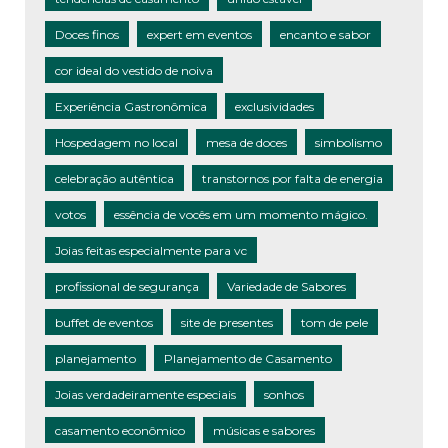
Doces finos
expert em eventos
encanto e sabor
cor ideal do vestido de noiva
Experiência Gastronômica
exclusividades
Hospedagem no local
mesa de doces
simbolismo
celebração autêntica
transtornos por falta de energia
votos
essência de vocês em um momento mágico.
Joias feitas especialmente para vc
profissional de segurança
Variedade de Sabores
buffet de eventos
site de presentes
tom de pele
planejamento
Planejamento de Casamento
Joias verdadeiramente especiais
sonhos
casamento econômico
músicas e sabores