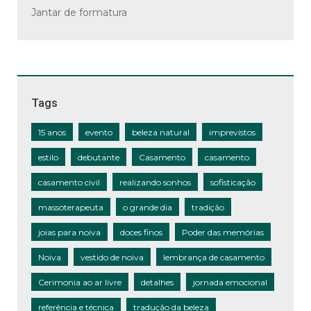
Jantar de formatura
Tags
15 anos
evento
beleza natural
imprevistos
estilo
debutante
Casamento
casamento
casamento civil
realizando sonhos
sofisticação
massoterapeuta
o grande dia
tradição
joias para noiva
doces finos
Poder das memórias
Noiva
vestido de noiva
lembrança de casamento
Cerimonia ao ar livre
detalhes
jornada emocional
referência e técnica
tradução da beleza